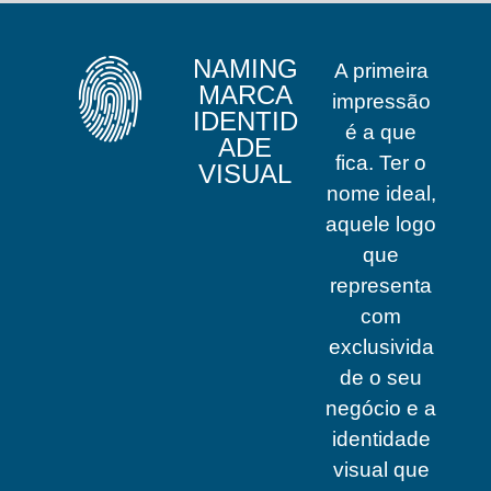
NAMING
A primeira
MARCA
impressão
IDENTID
é a que
ADE
fica. Ter o
VISUAL
nome ideal,
aquele logo
que
representa
com
exclusivida
de o seu
negócio e a
identidade
visual que